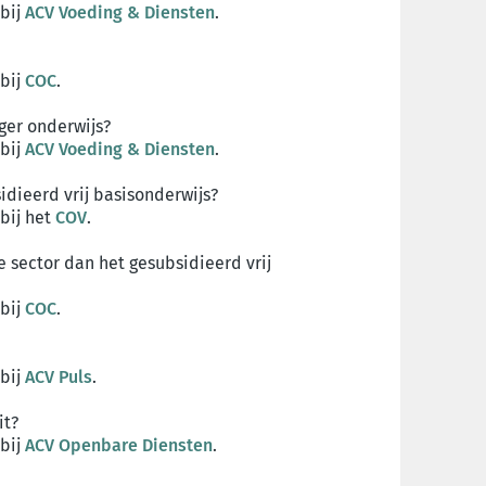
 bij
ACV Voeding & Diensten
.
 bij
COC
.
oger onderwijs?
 bij
ACV Voeding & Diensten
.
idieerd vrij basisonderwijs?
bij het
COV
.
 sector dan het gesubsidieerd vrij
 bij
COC
.
 bij
ACV Puls
.
it?
 bij
ACV Openbare Diensten
.