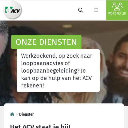
WORD NU LID
ONZE DIENSTEN
Werkzoekend, op zoek naar
loopbaanadvies of
loopbaanbegeleiding? Je
kan op de hulp van het ACV
rekenen!
Diensten
Het ACV staat je bij!