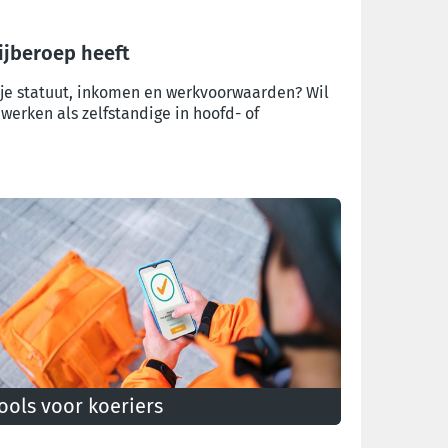
ijberoep heeft
er je statuut, inkomen en werkvoorwaarden? Wil
werken als zelfstandige in hoofd- of
ools voor koeriers
ord lid van United Freelancers en gebruik onze
ools om goed geïnformeerd te blijven!