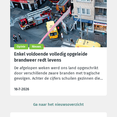
zonder een oplossing te bieden voor de
structurele problemen binnen het
gevangeniswezen.
Opinie
Nieuws
Enkel voldoende volledig opgeleide
brandweer redt levens
De afgelopen weken werd ons land opgeschrikt
door verschillende zware branden met tragische
gevolgen. Achter de cijfers schuilen gezinnen die
een dierbare verloren, mensen die hun thuis
kwijtraakten en brandweerlieden die alles in het
16-7-2026
werk stelden om levens te redden. Deze
gebeurtenissen confronteren ons op een pijnlijke
Ga naar het nieuwsoverzicht
manier met een fundamentele realiteit: wanneer
elke seconde telt, maakt de aanwezigheid van
voldoende volledig opgeleide brandweerlieden