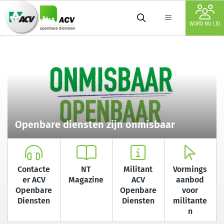
WORD NU LID
Openbare diensten zijn onmisbaar
Contacte
NT
Militant
Vormings
er ACV
Magazine
ACV
aanbod
Openbare
Openbare
voor
Diensten
Diensten
militante
n