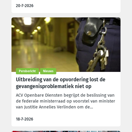
willen de brandweerlieden opnieuw de aandacht
20-7-2026
vestigen op het dramatische personeelstekort, de
steeds verder oplopende werkdruk en de
aanhoudende afbraak van een beroep dat
nochtans van levensbelang is voor de veiligheid
van elke Brusselaar.
Persbericht
Nieuws
Uitbreiding van de opvordering lost de
gevangenisproblematiek niet op
ACV Openbare Diensten begrijpt de beslissing van
de federale ministerraad op voorstel van minister
van Justitie Annelies Verlinden om de
mogelijkheden tot opvordering van
gevangenispersoneel uit te breiden vanaf de
18-7-2026
eerste stakingsdag hoegenaamd niet. Deze
beslissing holt het sociaal overleg verder uit