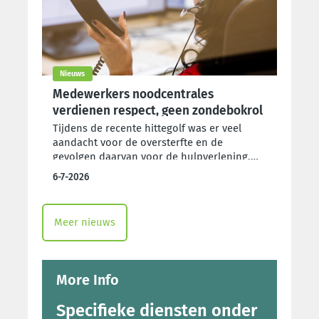
Nieuws
Medewerkers noodcentrales
verdienen respect, geen zondebokrol
Tijdens de recente hittegolf was er veel
aandacht voor de oversterfte en de
gevolgen daarvan voor de hulpverlening.
ACV Openbare Diensten kaart de problemen
6-7-2026
rond het nummer 1733 al jarenlang aan,
maar wil dat er nu dringend werk wordt
gemaakt van een oplossing. De huidige
Meer nieuws
situatie is onhoudbaar voor de werknemers
en brengt burgers in gevaar.
More Info
Specifieke diensten onder