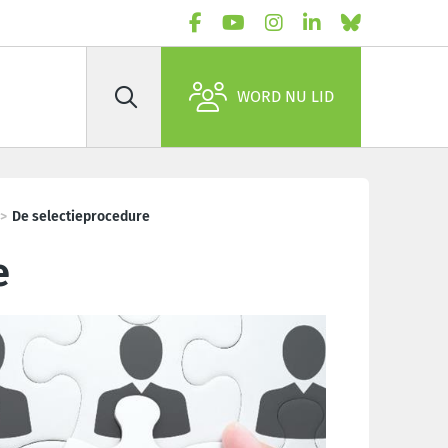
WORD NU LID
Zoek
De selectieprocedure
e