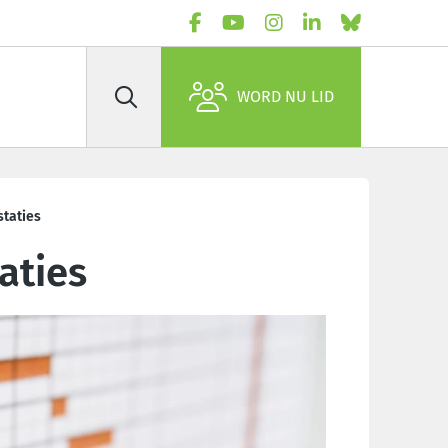
WORD NU LID
Zoek
taties
aties