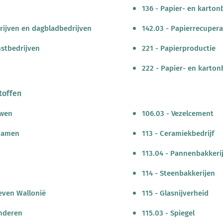
136 - Papier- en karto
drijven en dagbladbedrijven
142.03 - Papierrecupera
nstbedrijven
221 - Papierproductie
222 - Papier- en karto
toffen
uwen
106.03 - Vezelcement
 Namen
113 - Ceramiekbedrijf
113.04 - Pannenbakkeri
114 - Steenbakkerijen
even Wallonië
115 - Glasnijverheid
anderen
115.03 - Spiegel