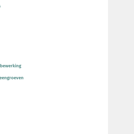
s
tbewerking
teengroeven