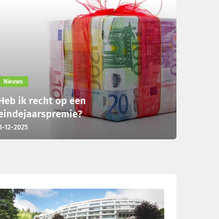
Nieuws
Heb ik recht op een
eindejaarspremie?
8-12-2025