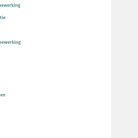
nbewerking
tie
nbewerking
jen