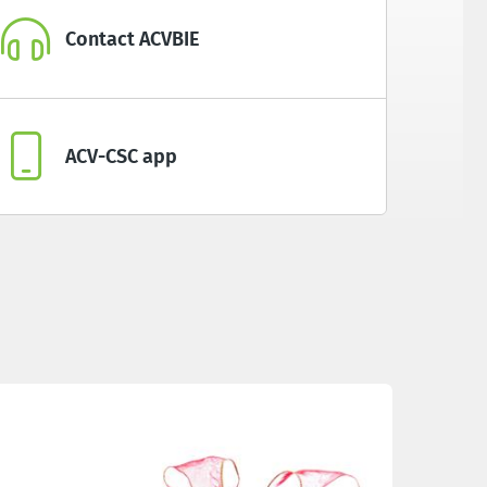
Contact ACVBIE
ACV-CSC app