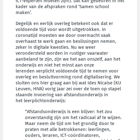
ICT-experten moeten zijn!). Dat kan gebeuren in het
kader van de afspraken rond ‘Samen school
maken’.
Degelijk en eerlijk overleg betekent ook dat er
voldoende tijd voor wordt uitgetrokken. In
coronatijd moesten we door overmacht vaak
overhaast te werk gaan en beslissingen nemen,
zeker in digitale kwesties. Nu we weer
verondersteld worden in rustiger vaarwater
aanbeland te zijn, zijn we het aan onszelf, aan het
onderwijs en niet het minst aan onze
lerenden verplicht voldoende tijd te nemen voor
overleg en besluitvorming rond digitalisering. We
sluiten ons hier graag aan bij wat Ides Nicaise (KU
Leuven, HIVA) vorig jaar zei over de toen op stapel
staande invoering van afstandsonderwijs in
het leerplichtonderwijs:
“Afstandsonderwijs is een blijver: het zou
onverstandig zijn om het radicaal af te wijzen.
Maar neem de tijd om het grondig door te
praten met alle betrokkenen: leerlingen,
ouders, leraren, ICT-coördinatoren,