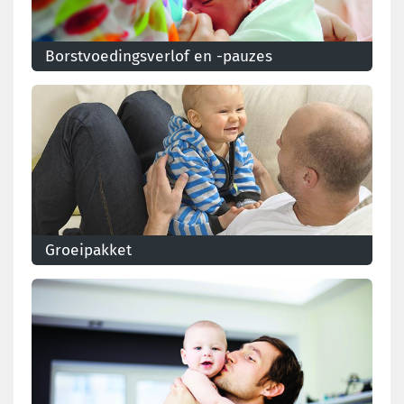
Borstvoedingsverlof en -pauzes
In België bestaat geen regeling voor
borstvoedingsverlof. Borstvoedingspauzes zijn wel
wettelijk geregeld en als recht erkend.
Groeipakket
Kinderen van werknemers geven recht op
kinderbijslag. Lees meer over de voorwaarden, de
toekenning en hoe je Groeipakket berekend wordt.