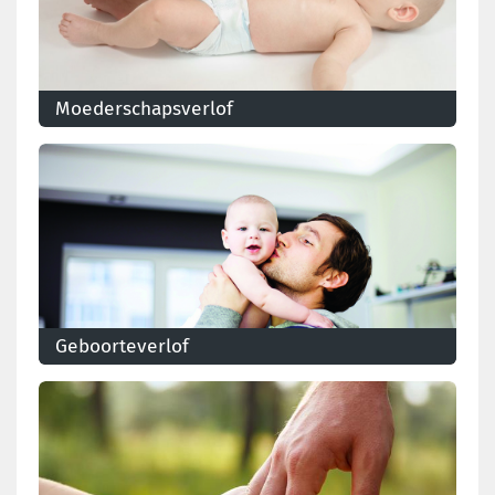
Moederschapsverlof
Ontdek hier alles over de voorwaarden en aanvraag
voor moederschapsverlof
Geboorteverlof
Sinds begin 2023 heb je recht op 20 dagen
geboorteverlof!