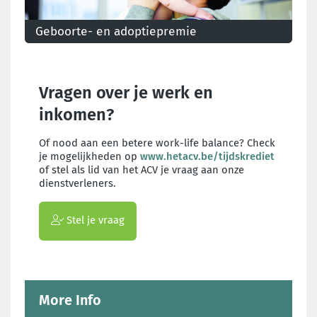
Geboorte- en adoptiepremie
Zwangerschap, geboorte, adoptie: het kost wel wat.
Een aantal premies verzachten het kostenplaatje. Kijk
na of je recht op hebt op tegemoetkomingen.
Vragen over je werk en
inkomen?
Of nood aan een betere work-life balance? Check
je mogelijkheden op
www.hetacv.be/tijdskrediet
of stel als lid van het ACV je vraag aan onze
dienstverleners.
Stel je vraag
More Info