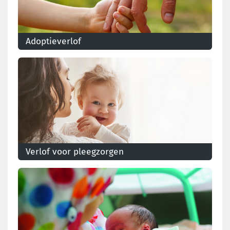
Adoptieverlof
Als je een kindje adopteert, hebben jij en je partner
recht op adoptieverlof. De duur van het verlof hangt
af van de leeftijd van het kind.
Verlof voor pleegzorgen
Ben je aangesteld als pleegouder? Dan heb je het
recht op pleegouder- en pleegzorgverlof.