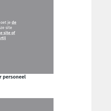
moet je
de
ze site
e site of
rtij
r personeel