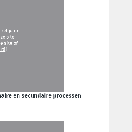
moet je
de
ze site
e site of
rtij
maire en secundaire processen