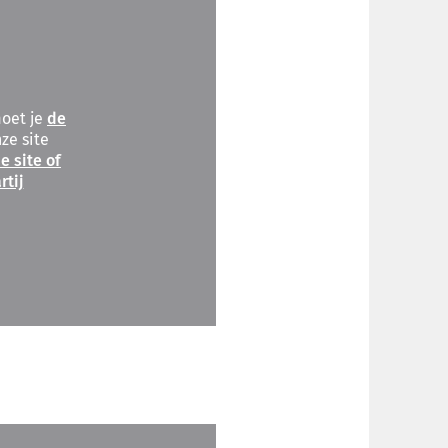
moet je
de
ze site
e site of
rtij