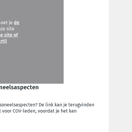
moet je
de
ze site
e site of
rtij
oneelsaspecten
soneelsaspecten? De link kan je terugvinden
l voor COV-leden, voordat je het kan