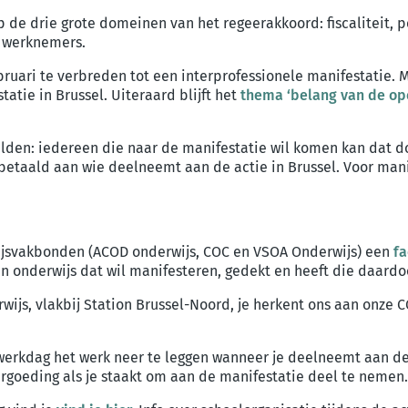
p de drie grote domeinen van het regeerakkoord: fiscaliteit,
r werknemers.
ruari te verbreden tot een interprofessionele manifestatie. M
atie in Brussel.
Uiteraard blijft het
thema ‘belang van de op
elden: iedereen die naar de manifestatie wil komen kan dat do
tbetaald aan wie deelneemt aan de actie in Brussel. Voor mani
jsvakbonden (ACOD onderwijs, COC en VSOA Onderwijs) een
fa
 in onderwijs dat wil manifesteren, gedekt en heeft die daard
js, vlakbij Station Brussel-Noord, je herkent ons aan onze C
 werkdag het werk neer te leggen wanneer je deelneemt aan d
svergoeding als je staakt om aan de manifestatie deel te neme