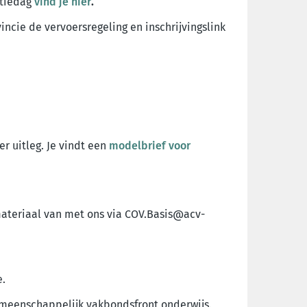
ctiedag
vind je hier
.
ncie de vervoersregeling en inschrijvingslink
r uitleg. Je vindt een
modelbrief voor
dmateriaal van met ons via COV.Basis@acv-
e.
emeenschappelijk vakbondsfront onderwijs
.