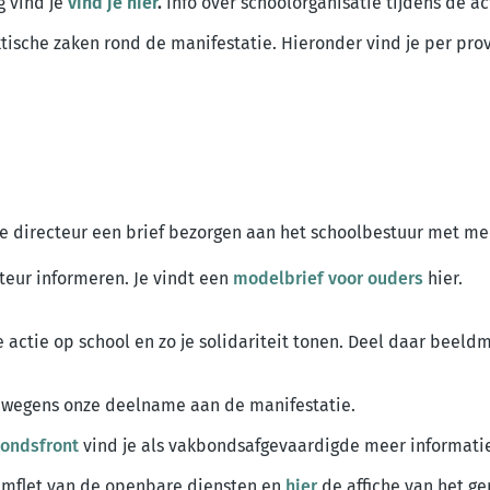
ng
vind je
vind je hier
.
Info over schoolorganisatie tijdens de a
sche zaken rond de manifestatie. Hieronder vind je per provi
 directeur een brief bezorgen aan het schoolbestuur met mee
cteur informeren. Je vindt een
modelbrief voor ouders
hier.
 actie op school en zo je solidariteit tonen. Deel daar beel
ijn wegens onze deelname aan de manifestatie.
bondsfront
vind je als vakbondsafgevaardigde meer informati
mflet van de openbare diensten en
hier
de affiche van het g