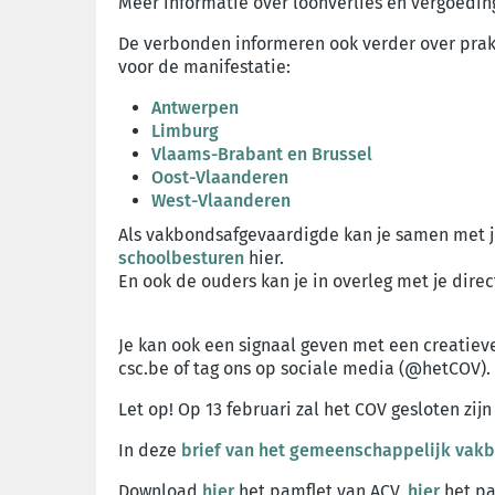
Meer informatie over loonverlies en vergoedi
De verbonden informeren ook verder over prakti
voor de manifestatie:
Antwerpen
Limburg
Vlaams-Brabant en Brussel
Oost-Vlaanderen
West-Vlaanderen
Als vakbondsafgevaardigde kan je samen met je
schoolbesturen
hier.
En ook de ouders kan je in overleg met je dire
Je kan ook een signaal geven met een creatieve
csc.be of tag ons op sociale media (@hetCOV).
Let op! Op 13 februari zal het COV gesloten z
In deze
brief van het gemeenschappelijk vak
Download
hier
het pamflet van ACV,
hier
het pa