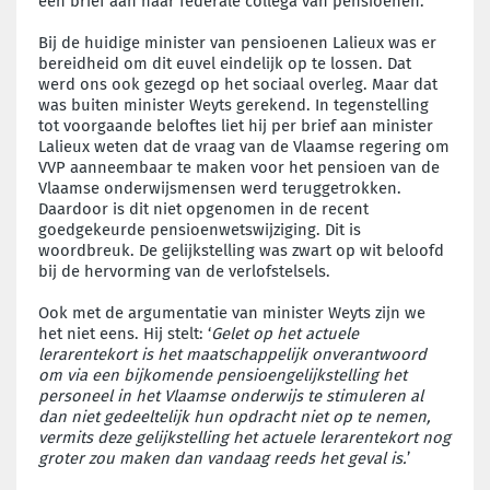
een brief aan haar federale collega van pensioenen.
Bij de huidige minister van pensioenen Lalieux was er
bereidheid om dit euvel eindelijk op te lossen. Dat
werd ons ook gezegd op het sociaal overleg. Maar dat
was buiten minister Weyts gerekend. In tegenstelling
tot voorgaande beloftes liet hij per brief aan minister
Lalieux weten dat de vraag van de Vlaamse regering om
VVP aanneembaar te maken voor het pensioen van de
Vlaamse onderwijsmensen werd teruggetrokken.
Daardoor is dit niet opgenomen in de recent
goedgekeurde pensioenwetswijziging. Dit is
woordbreuk. De gelijkstelling was zwart op wit beloofd
bij de hervorming van de verlofstelsels.
Ook met de argumentatie van minister Weyts zijn we
het niet eens. Hij stelt: ‘
Gelet op het actuele
lerarentekort is het maatschappelijk onverantwoord
om via een bijkomende pensioengelijkstelling het
personeel in het Vlaamse onderwijs te stimuleren al
dan niet gedeeltelijk hun opdracht niet op te nemen,
vermits deze gelijkstelling het actuele lerarentekort nog
groter zou maken dan vandaag reeds het geval is.
’