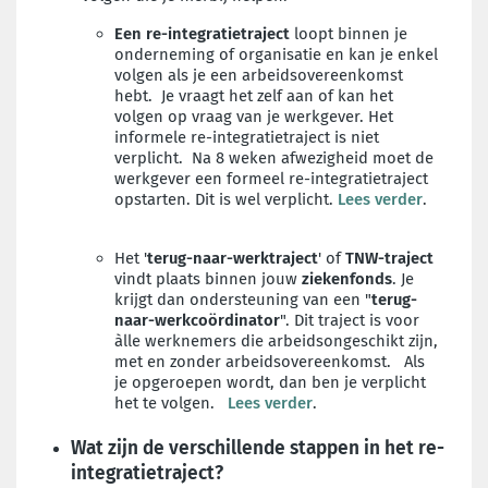
Een re-integratietraject
loopt binnen je
onderneming of organisatie en kan je enkel
volgen als je een arbeidsovereenkomst
hebt. Je vraagt het zelf aan of kan het
volgen op vraag van je werkgever. Het
informele re-integratietraject is niet
verplicht. Na 8 weken afwezigheid moet de
werkgever een formeel re-integratietraject
opstarten. Dit is wel verplicht.
Lees verder
.
Het '
te
rug-naar-werktraject
' of
TNW-traject
vindt plaats binnen jouw
ziekenfonds
. Je
krijgt dan ondersteuning van een "
terug-
naar-werkc
oördinator
". Dit traject is voor
àlle werknemers die arbeidsongeschikt zijn,
met en zonder arbeidsovereenkomst. Als
je opgeroepen wordt, dan ben je verplicht
het te volgen.
Lees verder
.
Wat zijn de verschillende stappen in het re-
integratietraject?