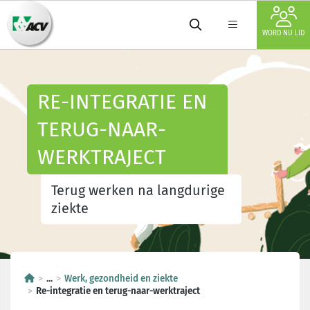
WORD NU LID
RE-INTEGRATIE EN
TERUG-NAAR-
WERKTRAJECT
Terug werken na langdurige
ziekte
...
Werk, gezondheid en ziekte
Re-integratie en terug-naar-werktraject