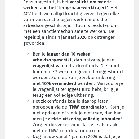
Eens opgestart, is het
verplicht om mee te
werken aan het 'terug-naar-werktraject'
. Het
ACV heeft zich altijd krachtig verzet tegen elke
vorm van sanctie tegen werknemers die
arbeidsongeschikt zijn. Toch is besloten om
met een sanctiemechanisme te werken. De
regels zijn sinds 1 januari 2026 ook strenger
geworden:
Ben je
langer dan 10 weken
arbeidsongeschikt
, dan ontvang je een
vragenlijst
van het ziekenfonds. Die moet
binnen de 2 weken ingevuld teruggestuurd
worden. Zo niet, kan je ziekte-uitkering
met
10% verminderd
worden. Van zodra je
je vragenlijst teruggestuurd hebt, krijg je
terug een volledige uitkering.
Het ziekenfonds kan je daarop laten
oproepen via de
TNW-coördinator.
Kom je
niet opdagen of werk je niet mee, dan kan
men je
ziekte-uitkering volledig inhouden
!
Zorg er dus zeker voor dat je je afspraak
met de TNW-coördinato
r
nakomt.
Nog nieuw vanaf 1 januari 2026 is dat je je