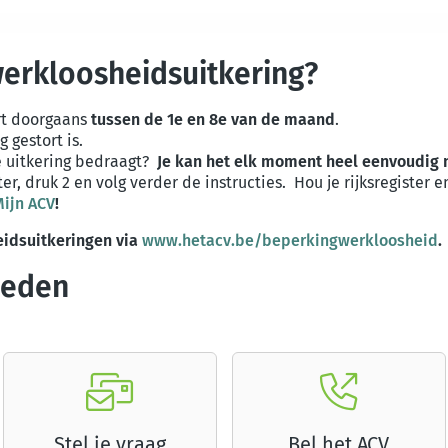
werkloosheidsuitkering?
t doorgaans
tussen de 1e en 8e van de maand
.
g gestort is.
je uitkering bedraagt?
Je kan het elk moment heel eenvoudig 
er, druk 2 en volg verder de instructies. Hou je rijksregister
ijn ACV
!
eidsuitkeringen via
www.hetacv.be/beperkingwerkloosheid
heden
Stel je vraag
Bel het ACV