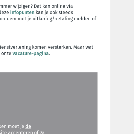
mmer wijzigen? Dat kan online via
 deze
infopunten
kan je ook steeds
obleem met je uitkering/betaling melden of
 dienstverlening komen versterken. Maar wat
p onze
vacature-pagina
.
ken moet je
de
ite accepteren of ga