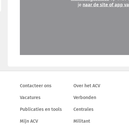
je
naar de site of app v
Contacteer ons
Over het ACV
Vacatures
Verbonden
Publicaties en tools
Centrales
Mijn ACV
Militant