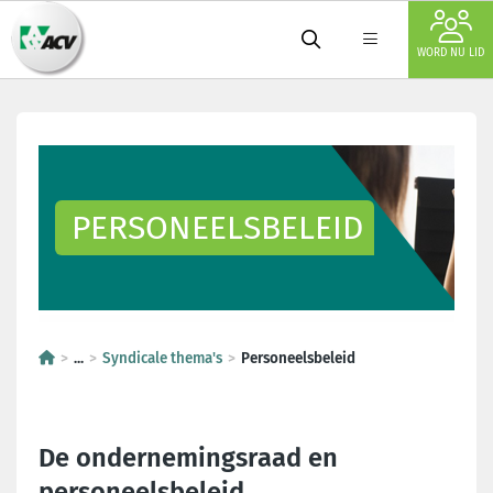
WORD NU LID
PERSONEELSBELEID
...
Syndicale thema's
Personeelsbeleid
De ondernemingsraad en
personeelsbeleid