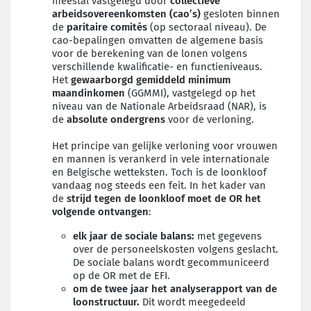
meestal vastgelegd door
collectieve
arbeidsovereenkomsten (cao’s)
gesloten binnen
de
paritaire comités
(op sectoraal niveau). De
cao-bepalingen omvatten de algemene basis
voor de berekening van de lonen volgens
verschillende kwalificatie- en functieniveaus.
Het
gewaarborgd gemiddeld minimum
maandinkomen
(GGMMI), vastgelegd op het
niveau van de Nationale Arbeidsraad (NAR), is
de
absolute ondergrens
voor de verloning.
Het principe van gelijke verloning voor vrouwen
en mannen is verankerd in vele internationale
en Belgische wetteksten. Toch is de loonkloof
vandaag nog steeds een feit. In het kader van
de
strijd tegen de loonkloof moet de OR het
volgende ontvangen
:
elk jaar de sociale balans:
met gegevens
over de personeelskosten volgens geslacht.
De sociale balans wordt gecommuniceerd
op de OR met de EFI.
om de twee jaar het analyserapport
van de
loonstructuur.
Dit wordt meegedeeld