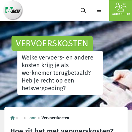
WORD NU LID
VERVOERSKOSTEN
Welke vervoers- en andere
kosten krijg je als
werknemer terugbetaald?
Heb je recht op een
fietsvergoeding?
...
Loon
Vervoerskosten
Hoe zit het met vervoerskosten?