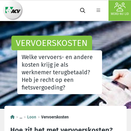
WORD NU LID
VERVOERSKOSTEN
Welke vervoers- en andere
kosten krijg je als
werknemer terugbetaald?
Heb je recht op een
fietsvergoeding?
...
Loon
Vervoerskosten
Hoe zit het met vervoerskosten?