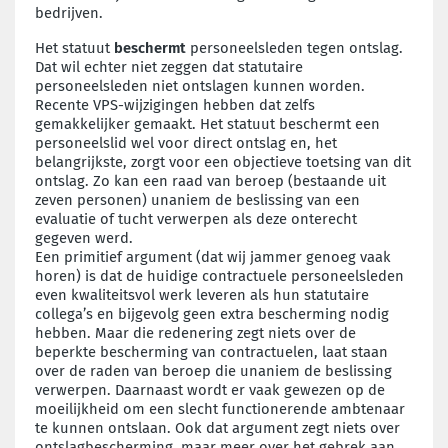
bedrijven.
Het statuut
beschermt
personeelsleden tegen ontslag.
Dat wil echter niet zeggen dat statutaire
personeelsleden niet ontslagen kunnen worden.
Recente VPS-wijzigingen hebben dat zelfs
gemakkelijker gemaakt. Het statuut beschermt een
personeelslid wel voor direct ontslag en, het
belangrijkste, zorgt voor een objectieve toetsing van dit
ontslag. Zo kan een raad van beroep (bestaande uit
zeven personen) unaniem de beslissing van een
evaluatie of tucht verwerpen als deze onterecht
gegeven werd.
Een primitief argument (dat wij jammer genoeg vaak
horen) is dat de huidige contractuele personeelsleden
even kwaliteitsvol werk leveren als hun statutaire
collega’s en bijgevolg geen extra bescherming nodig
hebben. Maar die redenering zegt niets over de
beperkte bescherming van contractuelen, laat staan
over de raden van beroep die unaniem de beslissing
verwerpen. Daarnaast wordt er vaak gewezen op de
moeilijkheid om een slecht functionerende ambtenaar
te kunnen ontslaan. Ook dat argument zegt niets over
ontslagbescherming, maar meer over het gebrek aan