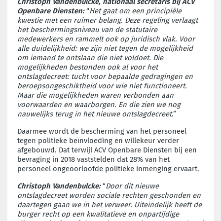
Christoph Vandenbulcke, nationaal secretaris bij ACV
Openbare Diensten:
“
Het gaat om een principiële
kwestie met een ruimer belang. Deze regeling verlaagt
het beschermingsniveau van de statutaire
medewerkers en rammelt ook op juridisch vlak. Voor
alle duidelijkheid: we zijn niet tegen de mogelijkheid
om iemand te ontslaan die niet voldoet. Die
mogelijkheden bestonden ook al voor het
ontslagdecreet: tucht voor bepaalde gedragingen en
beroepsongeschiktheid voor wie niet functioneert.
Maar die mogelijkheden waren verbonden aan
voorwaarden en waarborgen. En die zien we nog
nauwelijks terug in het nieuwe ontslagdecreet
.”
Daarmee wordt de bescherming van het personeel
tegen politieke beïnvloeding en willekeur verder
afgebouwd. Dat terwijl ACV Openbare Diensten bij een
bevraging in 2018
vaststelden dat 28% van het
personeel ongeoorloofde politieke inmenging ervaart.
Christoph Vandenbulcke:
“
Door dit nieuwe
ontslagdecreet worden sociale rechten geschonden en
daartegen gaan we in het verweer. Uiteindelijk heeft de
burger recht op een kwalitatieve en onpartijdige