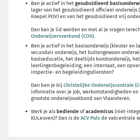
Ben je actief in het
gesubsidieerd basisonderwi
lager van het gesubsidieerd officieel onderwijs
Koepel POV) en van het gesubsidieerd vrij onderw
Dan kan je lid worden en met al je vragen terec
Onderwijzersverbond (COV)
.
Ben je actief in het basisonderwijs (kleuter en l
secundair onderwijs, het buitengewoon onderwij
basiseducatie, het deeltijds kunstonderwijs, he
leerlingenbegeleiding, een internaat, een opvan
inspectie- en begeleidingsdiensten?
Dan ben je bij
Christelijke Onderwijscentrale (
informatie over je job, werkomstandigheden en
grootste onderwijsvakbond van Vlaanderen.
Werk je als
bediende
of
academicus
(niet-integr
KULeuven)? Dan is de
ACV Puls
de vakcentrale wa