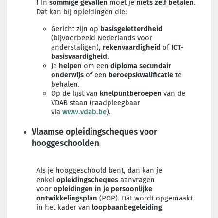
❗ In
sommige gevallen
moet je
niets zelf betalen
.
Dat kan bij opleidingen die:
Gericht zijn op
basisgeletterdheid
(bijvoorbeeld Nederlands voor
anderstaligen),
rekenvaardigheid
of
ICT-
basisvaardigheid
.
Je
helpen
om een
diploma secundair
onderwijs
of een
beroepskwalificatie
te
behalen.
Op de lijst van
knelpuntberoepen
van de
VDAB staan (raadpleegbaar
via
www.vdab.be
).
Vlaamse opleidingscheques voor
hooggeschoolden
Als je hooggeschoold bent, d
an kan je
enkel
opleidingscheques
aanvragen
voor
opleidingen in je persoonlijke
ontwikkelingsplan
(POP). Dat wordt opgemaakt
in het kader van
loopbaanbegeleiding
.