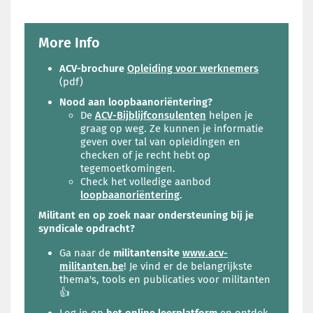
More Info
ACV-brochure
Opleiding voor werknemers
(pdf)
Nood aan loopbaanoriëntering
?
De
ACV-Bijblijfconsulenten
helpen je
graag op weg. Ze kunnen je informatie
geven over tal van opleidingen en
checken of je recht hebt op
tegemoetkomingen.
Check het volledige aanbod
loopbaanoriëntering
.
Militant en op zoek naar ondersteuning bij je
syndicale opdracht?
Ga naar de
militantensite
www.acv-
militanten.be
! Je vind er de belangrijkste
thema's, tools en publicaties voor militanten
👍
Log in op
het online leerplatform
en ontdek