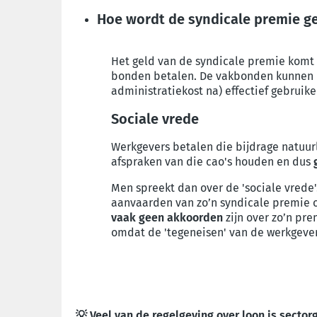
Hoe wordt de syndicale premie g
Het geld van de syndicale premie komt 
bonden betalen. De vakbonden kunnen d
administratiekost na) effectief gebrui
Sociale vrede
Werkgevers betalen die bijdrage natuurl
afspraken van die cao's houden en dus
Men spreekt dan over de 'sociale vrede'.
aanvaarden van zo’n syndicale premie o
vaak geen akkoorden
zijn over zo’n pre
omdat de 'tegeneisen' van de werkgever
💡 Veel van de regelgeving over loon is sect