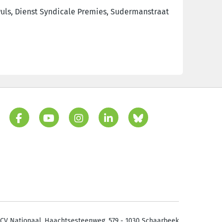
uls, Dienst Syndicale Premies, Sudermanstraat
CV Nationaal. Haachtsesteenweg, 579 - 1030 Schaarbeek