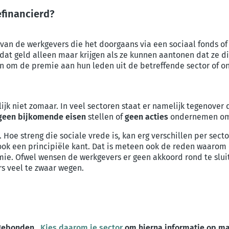
efinancierd?
van de werkgevers die het doorgaans via een sociaal fonds of
at geld alleen maar krijgen als ze kunnen aantonen dat ze d
ken om de premie aan hun leden uit de betreffende sector of 
ijk niet zomaar. In veel sectoren staat er namelijk tegenove
geen bijkomende eisen
stellen of
geen acties
ondernemen om 
 Hoe streng die sociale vrede is, kan erg verschillen per sect
ok een principiële kant. Dat is meteen ook de reden waarom
mie. Ofwel wensen de werkgevers er geen akkoord rond te slui
s veel te zwaar wegen.
orgebonden.
Kies daarom je sector
om hierna informatie op maa