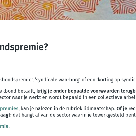
ondspremie?
kbondspremie', ‘syndicale waarborg' of een 'korting op syndi
 vakbond betaalt,
krijg je onder bepaalde voorwaarden terug
sector waar je werkt en wordt bepaald in een collectieve arb
 premies
, kan je nalezen in de rubriek lidmaatschap.
Of je re
raagt:
dat hangt af van de sector waarin je tewerkgesteld bent
emie
.