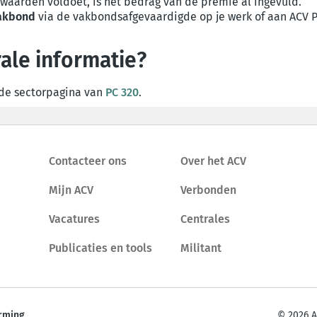
waarden voldoet, is het bedrag van de premie al ingevuld.
vakbond
via de vakbondsafgevaardigde op je werk of aan ACV P
ale informatie?
 de sectorpagina van
PC 320
.
Contacteer ons
Over het ACV
Mijn ACV
Verbonden
Vacatures
Centrales
Publicaties en tools
Militant
rming
© 2026 A