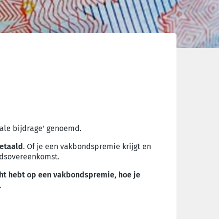
cale bijdrage' genoemd.
betaald
. Of je een vakbondspremie krijgt en
eidsovereenkomst.
cht hebt op een vakbondspremie, hoe je
.