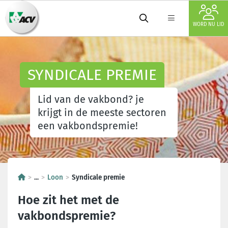
WORD NU LID
SYNDICALE PREMIE
Lid van de vakbond? je
krijgt in de meeste sectoren
een vakbondspremie!
...
Loon
Syndicale premie
Hoe zit het met de
vakbondspremie?