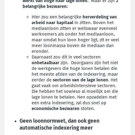
werkt van hoge naar lage lonen.
Maar er zijn
2
belangrijke bezwaren:
Hier zou een belangrijke
herverdeling van
arbeid naar kapitaal
in zitten. Boven het
mediaanloon zitten er weliswaar evenveel
werknemers als onder het mediaanloon,
maar omdat hun loon hoger ligt, zit er veel
meer loonmassa boven de mediaan dan
eronder.
Daarnaast zou dit in veel sectoren
onbetaalbaar
zijn.
Doorgaans zijn het niet
de werkgevers die hoge lonen betalen die
het meeste afzien van de indexering, maar
eerder de
sectoren van de lage lonen
. Het
gaat vaak om arbeidsintensieve sectoren.
Die hebben het sowieso al moeilijk om die
lage lonen te betalen. Hen opzadelen met
een extra indexering, zal dus snel op
economische bezwaren
stoten.
Geen loonnormwet, dan ook geen
automatische indexering meer