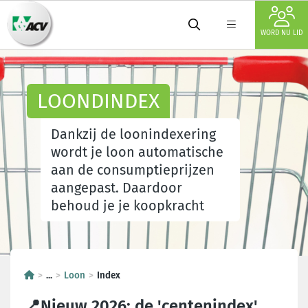
WORD NU LID
LOONDINDEX
Dankzij de loonindexering
wordt je loon automatische
aan de consumptieprijzen
aangepast. Daardoor
behoud je je koopkracht
...
Loon
Index
📍Nieuw 2026: de 'centenindex'