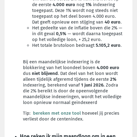
de eerste
4.000 euro
nog
1%
indexering
toegepast. Deze 1% wordt nog steeds niet
toegepast op het deel boven 4.000 euro.
Dat geeft opnieuw een stijging van
40 euro
.
Het gedeelte van de inflatie boven die 2% —
in dit geval
0,5%
— wordt daarna toegepast
op het volledige loon, + 25,2 euro.
Het totale brutoloon bedraagt
5.105,2 euro
.
Bij een maandelijkse indexering is de
blokkering van het loondeel boven
4.000 euro
dus
niet blijvend
. Dat deel van het loon wordt
alleen tijdelijk afgeremd tijdens de eerste
2%
indexering, berekend vanaf
1 juni 2026.
Zodra
die 2% bereikt is door de opeenvolgende
maandelijkse indexeringen, wordt het volledige
loon opnieuw normaal geïndexeerd
Tip:
bereken met onze tool
hoeveel jij precies
verliest door de centenindex.
Hoe reken ik mijn maandloon om in een