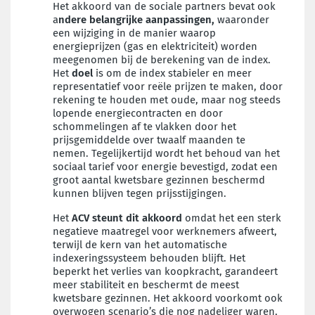
Het akkoord van de sociale partners bevat ook
a
ndere belangrijke aanpassingen,
waaronder
een wijziging in de manier waarop
energieprijzen (gas en elektriciteit) worden
meegenomen bij de berekening van de index.
Het
doel
is om de index stabieler en meer
representatief voor reële prijzen te maken, door
rekening te houden met oude, maar nog steeds
lopende energiecontracten en door
schommelingen af te vlakken door het
prijsgemiddelde over twaalf maanden te
nemen. Tegelijkertijd wordt het behoud van het
sociaal tarief voor energie bevestigd, zodat een
groot aantal kwetsbare gezinnen beschermd
kunnen blijven tegen prijsstijgingen.
Het
ACV steunt dit akkoord
omdat het een sterk
negatieve maatregel voor werknemers afweert,
terwijl de kern van het automatische
indexeringssysteem behouden blijft. Het
beperkt het verlies van koopkracht, garandeert
meer stabiliteit en beschermt de meest
kwetsbare gezinnen. Het akkoord voorkomt ook
overwogen scenario’s die nog nadeliger waren,