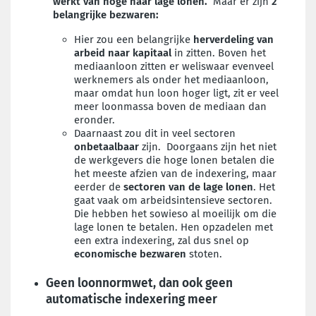
werkt van hoge naar lage lonen.
Maar er zijn
2
belangrijke bezwaren:
Hier zou een belangrijke
herverdeling van
arbeid naar kapitaal
in zitten. Boven het
mediaanloon zitten er weliswaar evenveel
werknemers als onder het mediaanloon,
maar omdat hun loon hoger ligt, zit er veel
meer loonmassa boven de mediaan dan
eronder.
Daarnaast zou dit in veel sectoren
onbetaalbaar
zijn.
Doorgaans zijn het niet
de werkgevers die hoge lonen betalen die
het meeste afzien van de indexering, maar
eerder de
sectoren van de lage lonen
. Het
gaat vaak om arbeidsintensieve sectoren.
Die hebben het sowieso al moeilijk om die
lage lonen te betalen. Hen opzadelen met
een extra indexering, zal dus snel op
economische bezwaren
stoten.
Geen loonnormwet, dan ook geen
automatische indexering meer