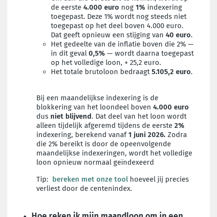
de eerste
4.000 euro
nog
1%
indexering
toegepast. Deze 1% wordt nog steeds niet
toegepast op het deel boven 4.000 euro.
Dat geeft opnieuw een stijging van
40 euro
.
Het gedeelte van de inflatie boven die 2% —
in dit geval
0,5%
— wordt daarna toegepast
op het volledige loon, + 25,2 euro.
Het totale brutoloon bedraagt
5.105,2 euro
.
Bij een maandelijkse indexering is de
blokkering van het loondeel boven
4.000 euro
dus
niet blijvend
. Dat deel van het loon wordt
alleen tijdelijk afgeremd tijdens de eerste
2%
indexering, berekend vanaf
1 juni 2026.
Zodra
die 2% bereikt is door de opeenvolgende
maandelijkse indexeringen, wordt het volledige
loon opnieuw normaal geïndexeerd
Tip:
bereken met onze tool
hoeveel jij precies
verliest door de centenindex.
Hoe reken ik mijn maandloon om in een