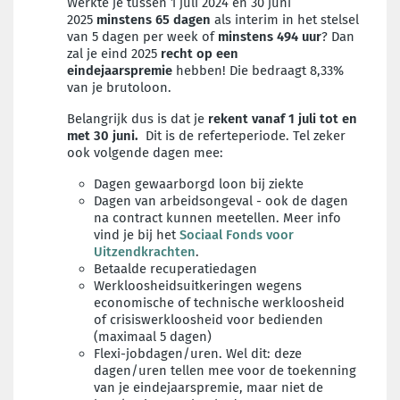
Werkte je tussen 1 juli 2024 en 30 juni
2025
minstens 65 dagen
als interim in het stelsel
van 5 dagen per week of
minstens 494 uur
? Dan
zal je eind 2025
recht op een
eindejaarspremie
hebben! Die bedraagt 8,33%
van je brutoloon.
Belangrijk dus is dat je
rekent vanaf 1 juli tot en
met 30 juni.
Dit is de referteperiode. Tel zeker
ook volgende dagen mee:
Dagen gewaarborgd loon bij ziekte
Dagen van arbeidsongeval - ook de dagen
na contract kunnen meetellen. Meer info
vind je bij het
Sociaal Fonds voor
Uitzendkrachten
.
Betaalde recuperatiedagen
Werkloosheidsuitkeringen wegens
economische of technische werkloosheid
of crisiswerkloosheid voor bedienden
(maximaal 5 dagen)
Flexi-jobdagen/uren. Wel dit: deze
dagen/uren tellen mee voor de toekenning
van je eindejaarspremie, maar niet de