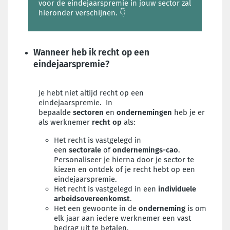
voor de eindejaarspremie in jouw sector zal
hieronder verschijnen.
👇
Wanneer heb ik recht op een
eindejaarspremie?
Je hebt niet altijd recht op een
eindejaarspremie. In
bepaalde
sectoren
en
ondernemingen
heb je er
als werknemer
recht op
als:
Het recht is vastgelegd in
een
sectorale
of
ondernemings-cao
.
Personaliseer je hierna door je sector te
kiezen en ontdek of je recht hebt op een
eindejaarspremie.
Het recht is vastgelegd in een
individuele
arbeidsovereenkomst
.
Het een gewoonte in de
onderneming
is om
elk jaar aan iedere werknemer een vast
bedrag uit te betalen.