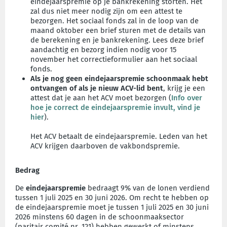
eindejaarspremie op je bankrekening storten. Het
zal dus niet meer nodig zijn om een attest te
bezorgen. Het sociaal fonds zal in de loop van de
maand oktober een brief sturen met de details van
de berekening en je bankrekening. Lees deze brief
aandachtig en bezorg indien nodig voor 15
november het correctieformulier aan het sociaal
fonds.
Als je nog geen eindejaarspremie schoonmaak hebt
ontvangen of als je nieuw ACV-lid bent
, krijg je een
attest dat je aan het ACV moet bezorgen (
Info over
hoe je correct de eindejaarspremie invult, vind je
hier
).
Het ACV betaalt de eindejaarspremie. Leden van het
ACV krijgen daarboven de vakbondspremie.
Bedrag
De
eindejaarspremie
bedraagt 9% van de lonen verdiend
tussen 1 juli 2025 en 30 juni 2026. Om recht te hebben op
de eindejaarspremie moet je tussen 1 juli 2025 en 30 juni
2026 minstens 60 dagen in de schoonmaaksector
(paritair comité nr. 121) hebben gewerkt of minstens