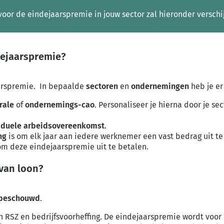
voor de eindejaarspremie in jouw sector zal hieronder verschi
dejaarspremie?
jaarspremie. In bepaalde
sectoren
en
ondernemingen
heb je e
rale
of
ondernemings-cao
. Personaliseer je hierna door je se
iduele arbeidsovereenkomst
.
ng
is om elk jaar aan iedere werknemer een vast bedrag uit te
om deze eindejaarspremie uit te betalen.
van loon?
 beschouwd
.
 RSZ en bedrijfsvoorheffing. De eindejaarspremie wordt voor 