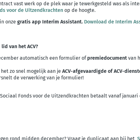
ntract vast werk op de plek waar je tewerkgesteld was als in
nds voor de Uitzendkrachten
op de hoogte.
 in onze
gratis app Interim Assistant.
Download de Interim As
e
lid van het ACV?
 december automatisch een formulier of
premiedocument
van h
het zo snel mogelijk aan je
ACV-afgevaardigde
of
ACV-diens
rsnelt de verwerking van je formulier!
Sociaal Fonds voor de Uitzendkrachten betaalt vanaf januari 
gen rond midden december? Vraag je duplicaat aan bij het
S