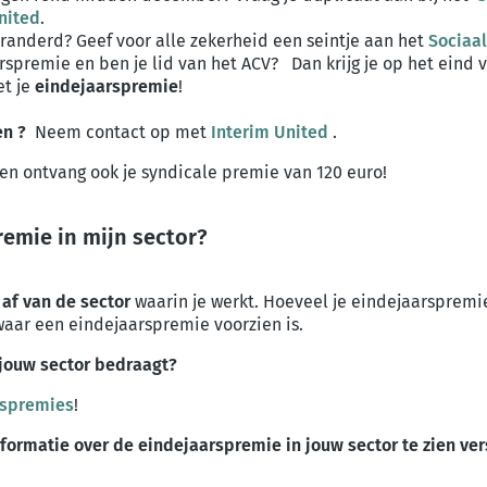
nited
.
anderd? Geef voor alle zekerheid een seintje aan het
Sociaa
rspremie en ben je lid van het ACV? Dan krijg je op het eind 
t je
eindejaarspremie
!
en
?
Neem contact op met
Interim United
.
en ontvang ook je syndicale premie van 120 euro!
emie in mijn sector?
 af van de sector
waarin je werkt. Hoeveel je eindejaarspremi
 waar een eindejaarspremie voorzien is.
jouw sector bedraagt?
rspremies
!
formatie over de eindejaarspremie in jouw sector te zien ver