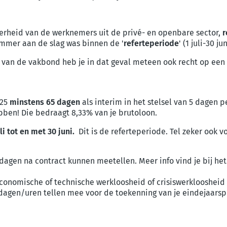
derheid van de werknemers uit de privé- en openbare sector,
r
immer aan de slag was binnen de '
referteperiode
' (1 juli-30 j
 van de vakbond heb je in dat geval meteen ook recht op een
025
minstens 65 dagen
als interim in het stelsel van 5 dagen 
bben! Die bedraagt 8,33% van je brutoloon.
li tot en met 30 juni.
Dit is de referteperiode. Tel zeker ook 
dagen na contract kunnen meetellen. Meer info vind je bij he
conomische of technische werkloosheid of crisiswerklooshei
 dagen/uren tellen mee voor de toekenning van je eindejaars