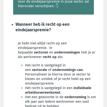
voor de eindejaarspremie in jouw sector zal
hieronder verschijnen.
👇
Wanneer heb ik recht op een
eindejaarspremie?
Je hebt niet altijd recht op een
eindejaarspremie. In
bepaalde
sectoren
en
ondernemingen
heb je er
als werknemer
recht op
als:
Het recht is vastgelegd in
een
sectorale
of
ondernemings-cao
.
Personaliseer je hierna door je sector te
kiezen en ontdek of je recht hebt op een
eindejaarspremie.
Het recht is vastgelegd in een
individuele
arbeidsovereenkomst
.
Het een gewoonte in de
onderneming
is om
elk jaar aan iedere werknemer een vast
bedrag uit te betalen.