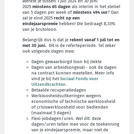
Werkte je tussen 1 juli 2024 en 30 juni
2025
minstens 65 dagen
als interim in het stelsel
van 5 dagen per week of
minstens 494 uur
? Dan
zal je eind 2025
recht op een
eindejaarspremie
hebben! Die bedraagt 8,33%
van je brutoloon.
Belangrijk dus is dat je
rekent vanaf 1 juli tot en
met 30 juni.
Dit is de referteperiode. Tel zeker
ook volgende dagen mee:
Dagen gewaarborgd loon bij ziekte
Dagen van arbeidsongeval - ook de dagen
na contract kunnen meetellen. Meer info
vind je bij het
Sociaal Fonds voor
Uitzendkrachten
.
Betaalde recuperatiedagen
Werkloosheidsuitkeringen wegens
economische of technische werkloosheid
of crisiswerkloosheid voor bedienden
(maximaal 5 dagen)
Flexi-jobdagen/uren. Wel dit: deze
dagen/uren tellen mee voor de toekenning
van je eindejaarspremie, maar niet de