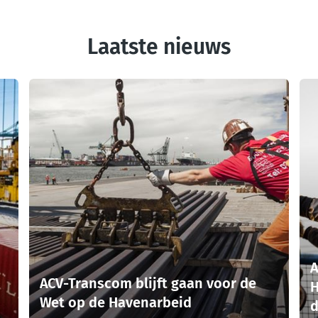
Laatste nieuws
A
ACV-Transcom blijft gaan voor de
H
Wet op de Havenarbeid
d