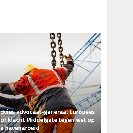
dvies advocaat-generaal Europees
of klacht Middelgate tegen wet op
e havenarbeid