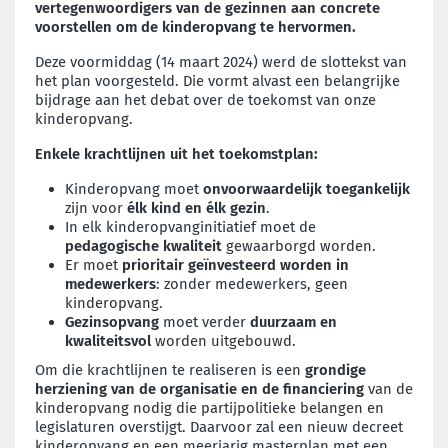
vertegenwoordigers van de gezinnen aan concrete
voorstellen om de kinderopvang te hervormen.
Deze voormiddag (14 maart 2024) werd de slottekst van
het plan voorgesteld. Die vormt alvast een belangrijke
bijdrage aan het debat over de toekomst van onze
kinderopvang.
Enkele krachtlijnen uit het toekomstplan:
Kinderopvang moet
onvoorwaardelijk toegankelijk
zijn voor
élk kind en élk gezin
.
In elk kinderopvanginitiatief moet de
pedagogische kwaliteit
gewaarborgd worden.
Er moet
prioritair geïnvesteerd worden in
medewerkers
: zonder medewerkers, geen
kinderopvang.
Gezinsopvang
moet verder
duurzaam en
kwaliteitsvol
worden uitgebouwd.
Om die krachtlijnen te realiseren is een
grondige
herziening van de organisatie en de financiering
van de
kinderopvang nodig die partijpolitieke belangen en
legislaturen overstijgt. Daarvoor zal een nieuw decreet
kinderopvang en een meerjarig masterplan met een