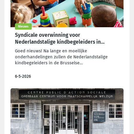
Nieuws
Syndicale overwinning voor
Nederlandstalige kindbegeleiders in
Brussel
Goed nieuws! Na lange en moeilijke
onderhandelingen zullen de Nederlandstalige
kindbegeleiders in de Brusselse
kinderdagverblijven nu eindelijk ook in
aanmerking komen voor een ecocheque!
6-5-2026