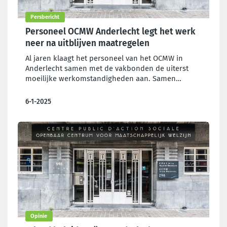
Persbericht
Personeel OCMW Anderlecht legt het werk
neer na uitblijven maatregelen
Al jaren klaagt het personeel van het OCMW in
Anderlecht samen met de vakbonden de uiterst
moeilijke werkomstandigheden aan. Samen
werkten ze in december een noodplan uit, maar
aangezien de directie hier geen antwoord op gaf,
6-1-2025
staken de sociaal assistenten en administratieve
personeelsleden op dinsdag 7 januari. Afspraak
van 9u30 tot 11u30 op het Raadsplein, voor het
gemeentehuis van Anderlecht.
Opinie