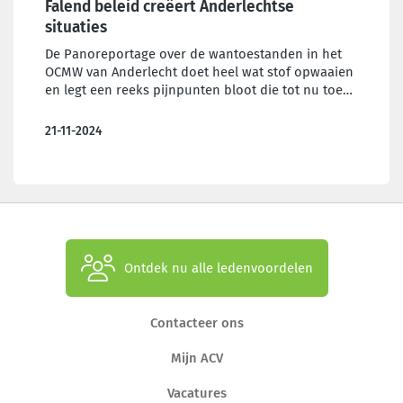
Falend beleid creëert Anderlechtse
situaties
De Panoreportage over de wantoestanden in het
OCMW van Anderlecht doet heel wat stof opwaaien
en legt een reeks pijnpunten bloot die tot nu toe
voor de buitenwereld onbekend waren. Voor de
vele medewerkers in de Brusselse OCMW’s zijn ze
21-11-2024
echter de dagelijkse realiteit. Maar het politieke
beleid blijft doof voor de noden van het personeel.
Ontdek nu alle ledenvoordelen
Contacteer ons
Mijn ACV
Vacatures