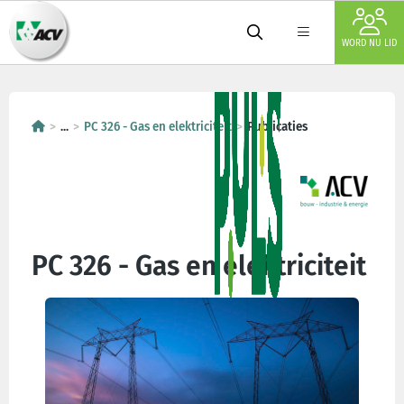
WORD NU LID
...
PC 326 - Gas en elektriciteit
Publicaties
PC 326 - Gas en elektriciteit