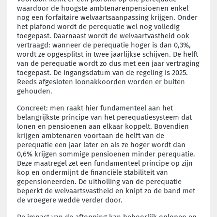
waardoor de hoogste ambtenarenpensioenen enkel
nog een forfaitaire welvaartsaanpassing krijgen. Onder
het plafond wordt de perequatie wel nog volledig
toegepast. Daarnaast wordt de welvaartvastheid ook
vertraagd: wanneer de perequatie hoger is dan 0,3%,
wordt ze opgesplitst in twee jaarlijkse schijven. De helft
van de perequatie wordt zo dus met een jaar vertraging
toegepast. De ingangsdatum van de regeling is 2025.
Reeds afgesloten loonakkoorden worden er buiten
gehouden.
Concreet: men raakt hier fundamenteel aan het
belangrijkste principe van het perequatiesysteem dat
lonen en pensioenen aan elkaar koppelt.
Bovendien
krijgen
ambtenaren voortaan de helft van de
perequatie een jaar later en als ze hoger wordt dan
0,6% krijgen sommige pensioenen minder perequatie.
Deze maatregel zet een fundamenteel principe op zijn
kop en ondermijnt de financiële stabiliteit van
gepensioneerden. De uitholling van de perequatie
beperkt de welvaartsvastheid en knipt zo de band met
de vroegere wedde verder door.
De impact van de aftopping kan behoorlijk oplopen en