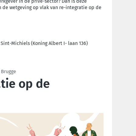
erkgever in de privé-sector? Dan is deze
in de wetgeving op vlak van re-integratie op de
int-Michiels (Koning Albert I- laan 136)
6 Brugge
atie op de