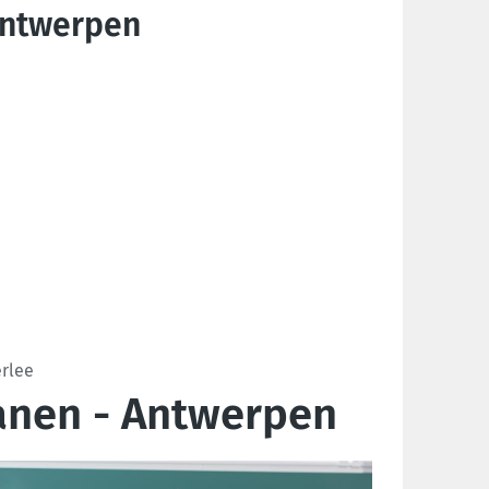
Antwerpen
erlee
anen - Antwerpen