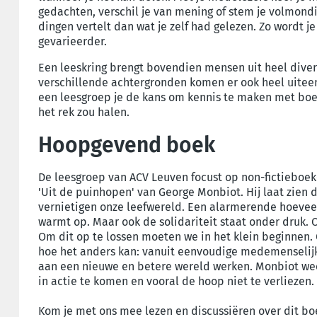
gedachten, verschil je van mening of stem je volmond
dingen vertelt dan wat je zelf had gelezen. Zo wordt je
gevarieerder.
Een leeskring brengt bovendien mensen uit heel diver
verschillende achtergronden komen er ook heel uitee
een leesgroep je de kans om kennis te maken met boek
het rek zou halen.
Hoopgevend boek
De leesgroep van ACV Leuven focust op non-fictieboek
'Uit de puinhopen' van George Monbiot. Hij laat zien
vernietigen onze leefwereld. Een alarmerende hoeveel
warmt op. Maar ook de solidariteit staat onder druk. 
Om dit op te lossen moeten we in het klein beginnen
hoe het anders kan: vanuit eenvoudige medemenselij
aan een nieuwe en betere wereld werken. Monbiot weet
in actie te komen en vooral de hoop niet te verliezen.
Kom je met ons mee lezen en discussiëren over dit b