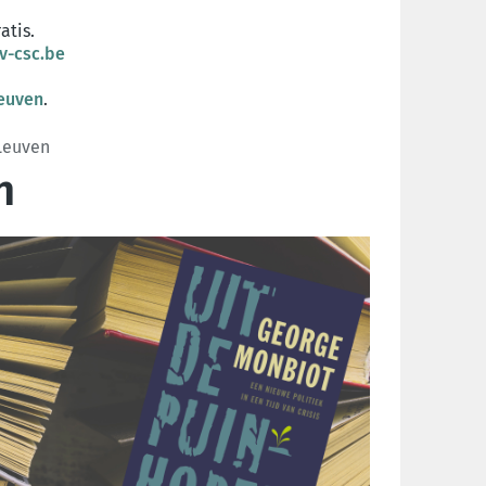
atis.
v-csc.be
euven
.
Leuven
n