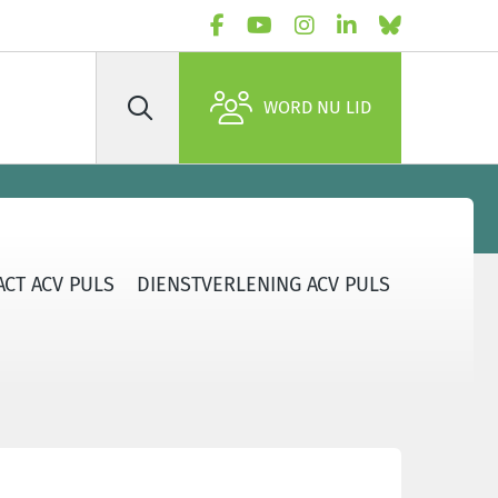
WORD NU LID
Zoek
CT ACV PULS
DIENSTVERLENING ACV PULS