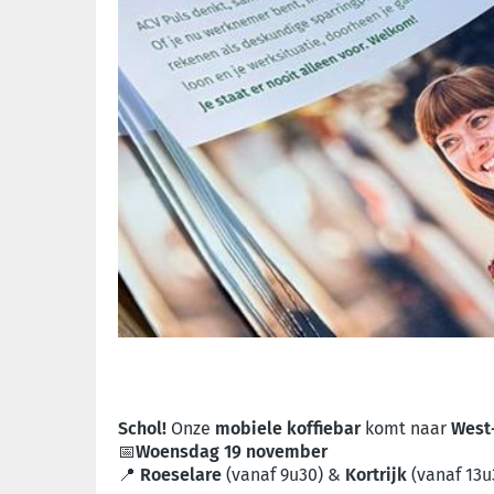
Schol!
Onze
mobiele koffiebar
komt naar
West
📅
Woensdag 19 november
📍
Roeselare
(vanaf 9u30) &
Kortrijk
(vanaf 13u