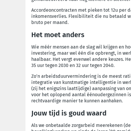
A
ccordeoncontract
en
met pieken tot 12u per d
inkomensverlies
.
F
lexibiliteit die nu betaald w
bruto per maand
.
Het
moet
anders
Wie méér
mensen
aan de slag
wil krijgen en h
investering, maar wel één
die opbrengt, in wer
haalbaar
. Het
vergt
evenwel andere
keuzes.
He
35
u
ur
tegen 2030 en 32
u
ur
tegen 2040.
Zo’n arbeidsduurvermindering is de meest rat
integratie van kunstmatige intelligentie in we
(zij het enigszins laattijdige) aanpassing va
voor het
oplopend aantal éénoudergezinnen
i
rechtvaardige manier
te kunnen aanhaken
.
Jouw tijd is goud waard
Als we on
betaalde zorgarbeid
meerekenen
(de