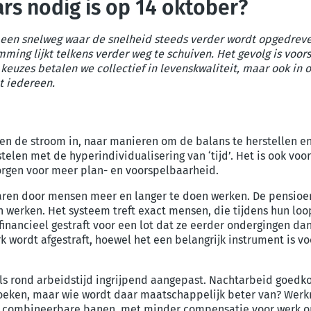
rs
nodig is
op 14 oktober?
en snelweg waar de snelheid steeds verder wordt opgedreven.
mming lijkt telkens verder weg te schuiven. Het gevolg is voo
e keuzes betalen we collectief in levenskwaliteit, maar ook in
lt iedereen.
en de stroom in, naar
manieren om de balans te herstellen
en
stelen met de
hyperindividualisering
van ‘t
ijd
’. Het is ook vo
orgen voor
meer plan
-
en voorspelbaarheid.
aren door
mensen
meer en langer te doen werken
.
De pensioe
n werken
.
Het systeem
t
reft
exact
mensen, die tijdens hun lo
inancieel gestraft
voor een lot dat ze
eerder onder
g
ingen dan
rk
wordt
afgestraft
, hoewel het
een belangrijk
instrument
is
vo
ls rond arbeidstijd
ingrijpend aangepast.
Nachtarbeid goedko
oeken, maar wie wordt daar maatschappelijk beter van?
Werk
er combineerbare banen, met minder compensatie voor werk op