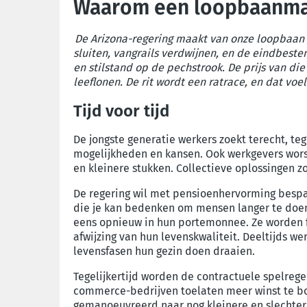
Waarom een loopbaanma
De Arizona-regering maakt van onze loopbaan e
sluiten, vangrails verdwijnen, en de eindbeste
en stilstand op de pechstrook. De prijs van di
leeflonen. De rit wordt een ratrace, en dat voe
Tijd
voor tijd
De jongste generatie werke
rs
zoekt
terecht
,
teg
mogelijkheden en kansen. Ook werkgevers
wor
en kleinere stukken
. C
ollectieve oplossingen
z
De regering wil met pensioenhervorming besp
die je kan bedenken om
mensen langer te doe
eens
opnieuw
i
n hun portemonnee.
Ze worden f
afwijzing van hun levenskwaliteit.
D
eeltijds we
levensfasen
hun
gezin doen draaien
.
T
egelijkertijd
worden
de contractuele spelrege
commerce-bedrijven toelaten meer winst te b
gemanoeuvreerd naar
nog kleinere en slecht