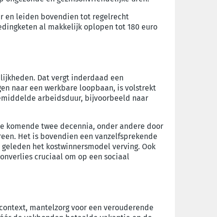
r
en leiden bovendien tot
regelrecht
ledingketen
al
makkelijk oplopen tot 180 euro
lijkheden
. Dat vergt inderdaad een
gen
naar
een
werkbare
loopbaan, is volstrekt
gemiddelde arbeidsduur, bijvoorbeeld naar
e komende twee decennia, onder andere door
reen.
Het
is bovendien een vanzelfsprekende
 geleden het kostwinnersmodel
verving
.
Ook
onverlies cruciaal om op een sociaal
 context, mantelzorg voor een verouderende