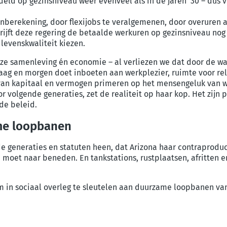
deld op gezinsniveau weer evenveel als in de jaren
’
30
– dus
v
oenberekening
,
door
flexijobs
te veralgemenen
,
door
overuren
a
rijft
deze regering de betaalde werkuren op gezinsniveau n
o
g
levenskwaliteit
kiezen
.
ze samenleving én economie
– al
verliezen we
dat
door de wa
aag en morgen doet inboeten aan werkplezier, ruimte voor rela
van kapitaal en vermogen
primeren op
het mensengeluk van wer
r volgende generaties, zet de realiteit op haar kop
. Het zijn
p
nde beleid.
me loopbanen
de generaties en statuten heen
,
dat Arizona haar contraprodu
, moet naar beneden. En ta
nkstations, rust
plaatsen
,
afritten
e
m
in
sociaal overleg
te sleutelen aan
duurzame loopbanen va