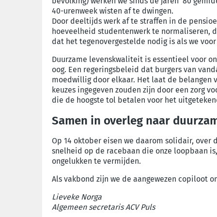
bevolking) werken we sinds de jaren ‘80 gemid
40-urenweek wisten af te dwingen.
Door deeltijds werk af te straffen in de pensi
hoeveelheid studentenwerk
te normaliseren
,
d
dat het tegenovergestelde nodig is als we
voor
Duurzame levenskwaliteit
is essentieel voor
on
oog. Een regeringsbeleid dat burgers van vand
moedwillig door elkaar
. Het laat
de belangen 
keuzes ingegeven zouden zijn door een zorg voo
die de hoogste tol betalen voor het uitgeteke
S
amen
in overleg
naar duurza
Op 14 oktober eisen we daarom
so
lidair
, over 
snelheid op de
racebaan
die onze loopbaan is
ongelukken te vermijden
.
Als vakbond zijn we de
aan
gewezen copiloot o
Lieveke Norga
Algemeen secretaris ACV Puls