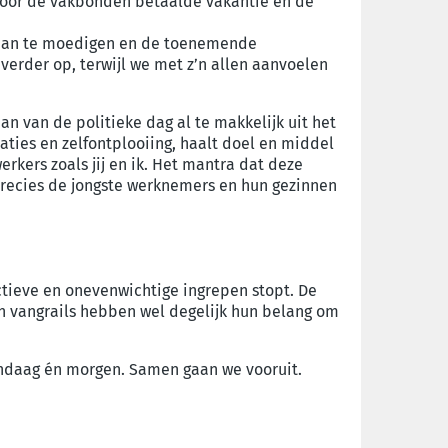
óór de vakbonden betaalde vakantie en de
an te moedigen en de
toenemende
 verder op, terwijl we met z’n allen aanvoelen
an van de politieke dag al te makkelijk uit het
ties en zelfontplooiing, haalt doel en middel
kers zoals jij en ik.
Het mantra
dat deze
recies de jongste werknemers en hun gezinnen
ctieve en onevenwichtige ingrepen stopt
.
De
n vangrails
hebben wel degelijk hun belang om
ndaag én morgen.
Samen gaan we vooruit
.