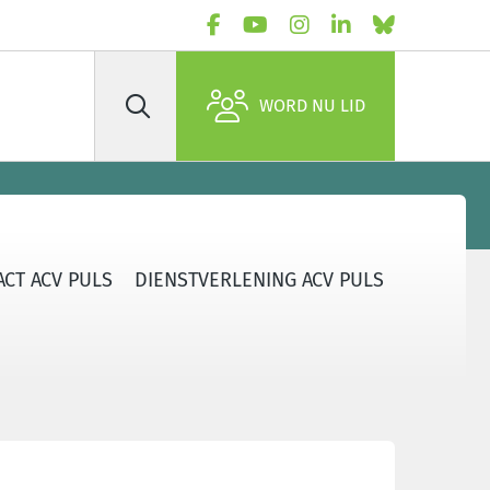
WORD NU LID
Zoek
CT ACV PULS
DIENSTVERLENING ACV PULS