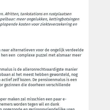
 Afritten, tankstations en rustplaatsen
rspelbaar: meer ongelukken, kettingbotsingen
 oplopende kosten voor ziekteverzekering en
 naar alternatieven voor de
ongelijk verdeelde
or hen een
complexe
puzzel met alsmaar meer
nmalus
is d
e
alleronrechtvaardigste
manier
opbaan
al het meest hebben
geworsteld
, nog
 actief zelf kozen
.
De pensioenmalus is een
or gezinnen
die
doorheen verschillende
per maken zal misschien een paar e-
nemers worden tegen wil en dank
 ongezonde en gezinsonvriendelijke uren.