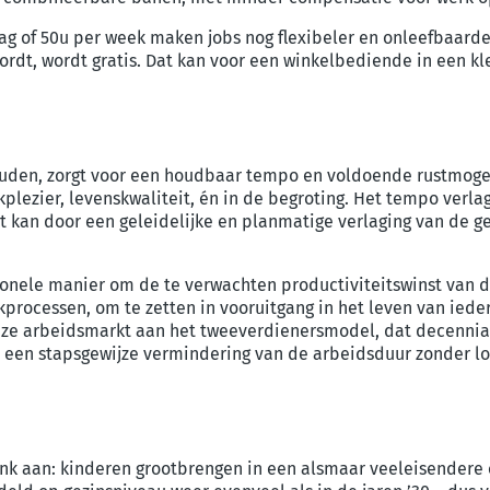
ag of 50u per week
maken jobs nog flexibeler en onleefbaarde
ordt,
wordt
gratis. Dat kan voor een winkelbediende in een k
ouden
, zorgt voor een houdbaar tempo en voldoende rust
moge
kplezier, levenskwaliteit, én in de begroting. Het tempo verla
t
kan door een geleidelijke en planmatige verlaging van de 
ionele manier om de te verwachten productiviteitswinst van
d
rkprocessen, om te zetten in vooruitgang in het leven van iede
n onze arbeidsmarkt aan het tweeverdienersmodel
, dat
decennia
s een
stapsgewijze vermindering van de arbeidsduur zonder lo
nk aan: kinderen grootbrengen in een alsmaar veeleisendere