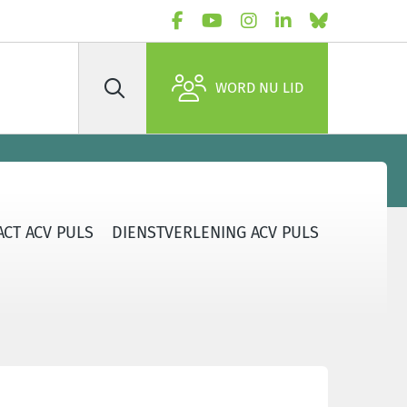
WORD NU LID
Zoek
CT ACV PULS
DIENSTVERLENING ACV PULS