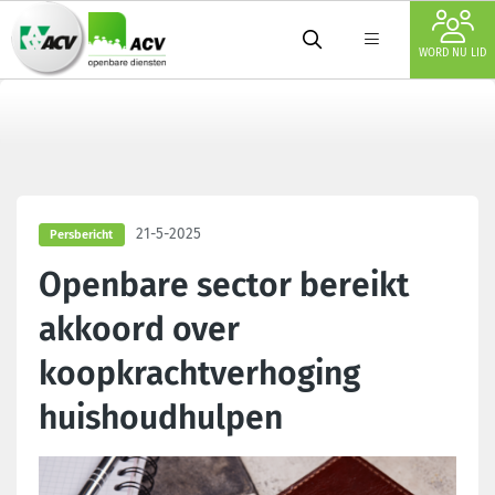
WORD NU LID
21-5-2025
Persbericht
Openbare sector bereikt
akkoord over
koopkrachtverhoging
huishoudhulpen