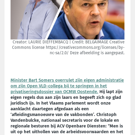
Creator: LAURIE DIEFFEMBACQ | Credit: BELGAIMAGE Creative
Commons license https://creativecommons.org/licenses/by-
nc-sa/2.0/ Deze afbeelding is aangepast.
Minister Bart Somers overrulet zijn eigen administratie
om zijn Open VLD-collega bij te springen in het
privatiseringsdossier van OCMW Oostende.
Hij lapt zijn
eigen regels dus aan zijn laars en begeeft zich op glad
juridisch ijs. In het Vlaams parlement wordt onze
aanklacht daartegen afgedaan als een
‘afleidingsmanoeuvre van de vakbonden’. Christoph
Vandenbulcke, nationaal secretaris voor de lokale en
regionale besturen bij ACV Openbare Diensten: “Men is
uit op het uithollen van de arbeidsvoorwaarden en het