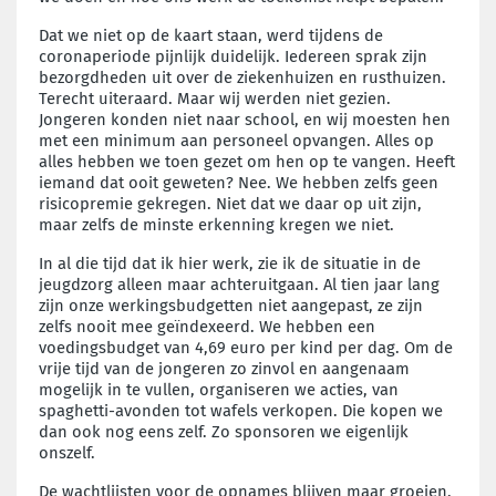
Dat we niet op de kaart staan, werd tijdens de
coronaperiode pijnlijk duidelijk. Iedereen sprak zijn
bezorgdheden uit over de ziekenhuizen en rusthuizen.
Terecht uiteraard. Maar wij werden niet gezien.
Jongeren konden niet naar school, en wij moesten hen
met een minimum aan personeel opvangen. Alles op
alles hebben we toen gezet om hen op te vangen. Heeft
iemand dat ooit geweten? Nee. We hebben zelfs geen
risicopremie gekregen. Niet dat we daar op uit zijn,
maar zelfs de minste erkenning kregen we niet.
In al die tijd dat ik hier werk, zie ik de situatie in de
jeugdzorg alleen maar achteruitgaan. Al tien jaar lang
zijn onze werkingsbudgetten niet aangepast, ze zijn
zelfs nooit mee geïndexeerd. We hebben een
voedingsbudget van 4,69 euro per kind per dag. Om de
vrije tijd van de jongeren zo zinvol en aangenaam
mogelijk in te vullen, organiseren we acties, van
spaghetti-avonden tot wafels verkopen. Die kopen we
dan ook nog eens zelf. Zo sponsoren we eigenlijk
onszelf.
De wachtlijsten voor de opnames blijven maar groeien,