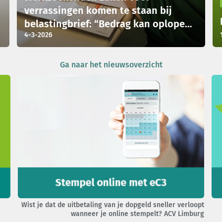
verrassingen komen te staan bij
belastingbrief: “Bedrag kan oplopen
4-3-2026
tot bijna 6000 euro”
Ga naar het nieuwsoverzicht
Wist je dat de uitbetaling van je dopgeld sneller verloopt
wanneer je online stempelt? ACV Limburg