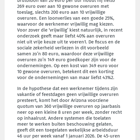
brutoloon van 20 euro per uur houdt hij netto
269 euro over aan 10 gewone overuren met
toeslag, slechts 200 euro aan 10 vrijwillige
overuren. Een loonverlies van een goede 25%,
waarvoor de werknemer vrijwillig mag kiezen.
Voor zover die ‘vrijwillig’ kiest natuurlijk, in recent
onderzoek geeft maar liefst 40% aan overuren
niet uit vrije keuze uit te voeren1. De fiscus en de
sociale zekerheid verliezen in dit voorbeeld
samen zo’n 80 euro, waardoor deze vrijwillige
overuren zo’n 149 euro goedkoper zijn voor de
ondernemingen. Op een kost van 349 euro voor
10 gewone overuren, betekent dit een korting
voor de ondernemingen van maar liefst 43%2.
In de hypothese dat een werknemer tijdens zijn
vakantie of feestdagen geen vrijwillige overuren
presteert, komt het door Arizona voorziene
quotum van 360 vrijwillige overuren op jaarbasis
neer op een kleine 8 uren per week, zonder recht
op inhaalrust. Andere systemen die toelaten
meer te werken buiten beschouwing gelaten,
geeft dit een toegelaten wekelijkse arbeidsduur
46 uur per week vanaf 1 januari 2026. De 45-uren