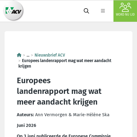
WORD NU LID
Europees landenrapport mag wa
...
Nieuwsbrief ACV
Europees landenrapport mag wat meer aandacht
krijgen
Europees
landenrapport mag wat
meer aandacht krijgen
Auteurs:
Ann Vermorgen & Marie-Hélène Ska
Juni 2026
Op 3 juni publiceerde de Europese Commissie