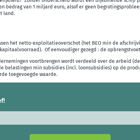
elijkheid?
Zonder onderscheid wordt een bijkomende schijf 
en bedrag van 1 miljard euro, alsof er geen begrotingsproble
t land.
ssen het netto-exploitatieoverschot (het BEO min de afschrijv
kapitaalvoorraad). Of eenvoudiger gezegd : de opbrengstvoet 
ernemingen voortbrengen wordt verdeeld over de arbeid (de 
de belastingen min subsidies (incl. loonsubsidies) op de prod
erde toegevoegde waarde.
f!