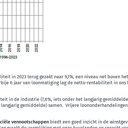
liteit in 2023 terug gezakt naar 9,1%, een niveau net boven he
rbije 6 jaar van loonmatiging lag de netto-rentabiliteit in o
teit in de industrie (7,6%, iets onder het langjarig gemiddelde
t langjarig gemiddelde) samen. Vrijere loononderhandeling
nciële vennootschappen
biedt een goed inzicht in de winstg
lag maakt de vergelijking met onze buurlanden en spreekt voor