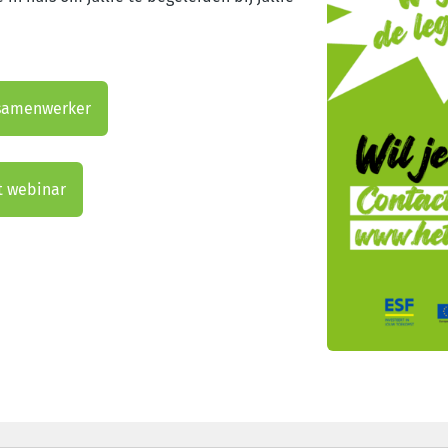
 samenwerker
t webinar