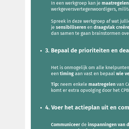
In een werkgroep kan je
maatregelen
werkgeversvertegenwoordigers, milita
Spreek in deze werkgroep af wat jull
je
sensibiliseren
en
draagvlak creër
dan samen te gaan brainstormen ove
3. Bepaal de prioriteiten en d
Het is onmogelijk om alle knelpunten
een
timing
aan vast en bepaal
wie v
Tip:
neem
enkele
maatregelen
van CA
komt er extra opvolging door het CP
4. Voer het actieplan uit en c
Communiceer
de
inspanningen van 