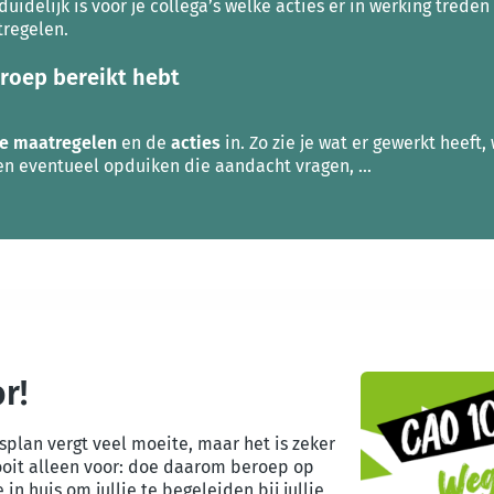
duidelijk is voor je collega’s welke acties er in werking tred
regelen.
groep bereikt hebt
de maatregelen
en de
acties
in. Zo zie je wat er gewerkt heeft
 eventueel opduiken die aandacht vragen, ...
r!
plan vergt veel moeite, maar het is zeker
nooit alleen voor: doe daarom beroep op
 in huis om jullie te begeleiden bij jullie