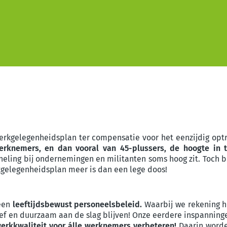
werkgelegenheidsplan ter compensatie voor het eenzijdig optr
erknemers, en dan vooral van 45-plussers, de hoogte in 
eling bij ondernemingen en militanten soms hoog zit. Toch bl
rkgelegenheidsplan meer is dan een lege doos!
 een
leeftijdsbewust personeelsbeleid
.
Waarbij we rekening h
ief en duurzaam aan de slag blijven! Onze eerdere inspanni
erkkwaliteit
voor álle werknemers verbeteren!
Daarin worde