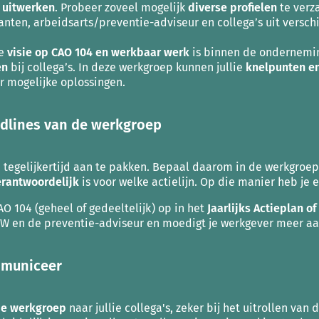
 uitwerken
. Probeer zoveel mogelijk
diverse profielen
te verz
nten, arbeidsarts/preventie-adviseur en collega’s uit versch
ie
visie op CAO 104 en werkbaar werk
is binnen de ondernemi
en
bij collega’s. In deze werkgroep kunnen jullie
knelpunten e
r mogelijke oplossingen.
eadlines van de werkgroep
 tegelijkertijd aan te pakken. Bepaal daarom in de werkgroep
erantwoordelijk
is voor welke actielijn. Op die manier heb je
O 104 (geheel of gedeeltelijk) op in het
J
aarlijks Actieplan o
BW en de preventie-adviseur en moedigt je werkgever meer a
ommuniceer
de werkgroep
naar jullie collega's, zeker bij het uitrollen va