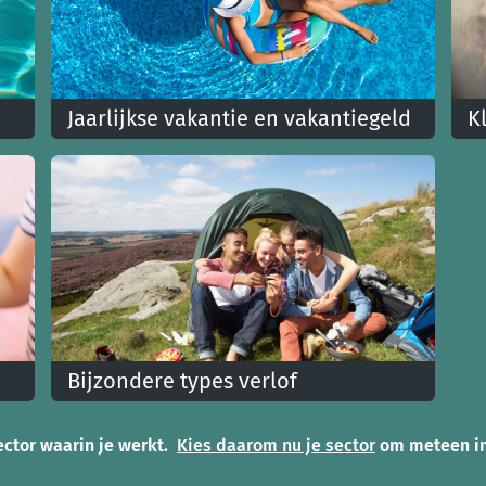
Jaarlijkse vakantie en vakantiegeld
K
t
Ontdek hoe het zit met jouw jaarlijks verlof,
Mo
vakantiedagen en vakantiegeld
kl
Bijzondere types verlof
Ontdek jeugdvakantie, seniorvakantie of
of
aanvullend verlof
ector waarin je werkt.
Kies daarom nu je sector
om meteen in