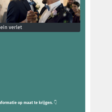
lein verlet
et je naar een huwelijk of een begrafenis? Door
ein verlet ben je geldig afwezig van het werk
formatie op maat te krijgen.
👇